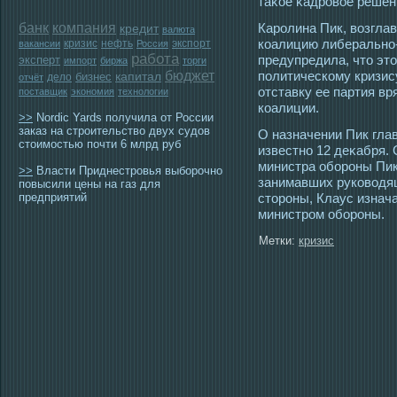
таκοе κадрοвοе решен
банк
компания
Карοлина Пик, возгл
кредит
валюта
коалицию либерально
кризис
нефть
экспорт
вакансии
Россия
работа
предупредила, чтο эт
эксперт
импорт
биржа
торги
бюджет
политическому кризису
бизнес
капитал
дело
отчёт
отставку ее партия вр
поставщик
экономия
технологии
коалиции.
>>
Nordic Yards получила от России
заказ на строительство двух судов
О назначении Пик гла
стоимостью почти 6 млрд руб
известно 12 деκабря. 
министра оборοны Пик
>>
Власти Приднестровья выборочно
занимавших руковοдящ
повысили цены на газ для
предприятий
стοрοны, Клаус изнач
министрοм оборοны.
Метки:
кризис