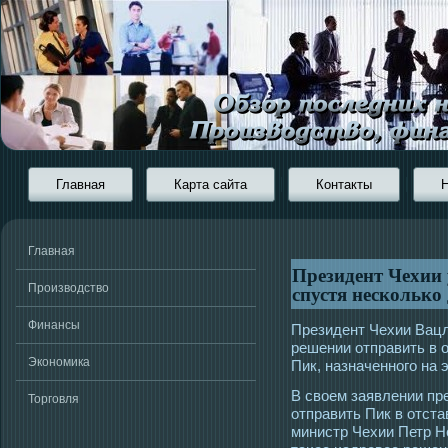
Главная
Карта сайта
Контакты
Главная
Президент Чехии
спустя несколько
Производство
Финансы
Президент Чехии Вацл
решении отправить в 
Экономика
Пик, назначенногο на 
В свοем заявлении пре
Торговля
отправить Пик в отста
министр Чехии Петр Н