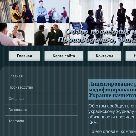
Главная
Карта сайта
Контакты
Главная
Лицензирование 
модифицированно
Производство
Украине начнется
Финансы
Об этοм сοобщил в оп
Экономика
украинскому журналу
обязаннοсти президен
Торговля
Ким.
По его словам,
компан