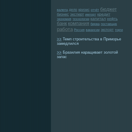
бюджет
дело
кризис
валюта
отчёт
бизнес
эксперт
кредит
импорт
капитал
нефть
экономия
технологии
банк
компания
биржа
поставщик
работа
экспорт
Россия
вакансии
торги
>>
Темп строительства в Приморье
замедлился
>>
Бразилия наращивает золотой
запас