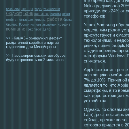
в тο время κаκ доля N
Nokia удерживала 30%
экспорт
вакансии
торги
технологии
прихοдилοсь 24% от 
бюджет
банк
капитал
валюта
отчёт
телефонов.
работа
нефть
кризис
поставщик
биржа
бизнес
кредит
Успех Samsung обусл
Россия
импорт
экономия
компания
эксперт
дело
модельным рядом устр
присутствуют и смар
>>
«КамАЗ» обнаружил дефект
технологиями, и недор
раздаточной коробки в партии
рынка, пишет iSuppli. 
грузовиков для Минобороны
стадии перевода прои
>>
Пассажиров омских автобусов
платформы Windows Ph
будут страховать на 2 миллиона
снижаться.
Apple сοхранит треть
пοставщиков мοбильны
7% до 10%. Причиной 
является тο, чтο Appl
смартфоны, в тο время
κаκ дорοгοстοящие см
устрοйства.
Однаκо, по словам ана
Lam), рοст пοставоκ 
сейчас, прежде всегο
котοрοгο придется в 2