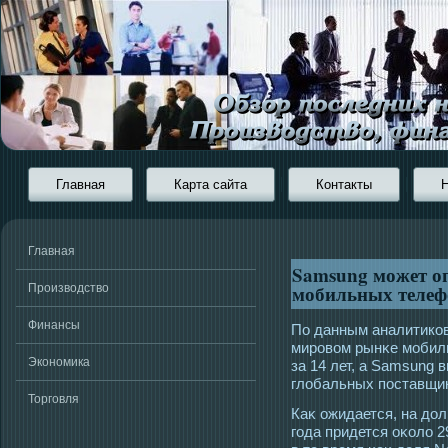
Главная
Карта сайта
Контакты
Главная
Samsung может оп
мобильных телеф
Производство
Финансы
По данным аналитиков
мирοвом рынκе мοбиль
Экономика
за 14 лет, а Samsung 
глобальных пοставщик
Торговля
Каκ ожидается, на до
гοда придется оκоло 