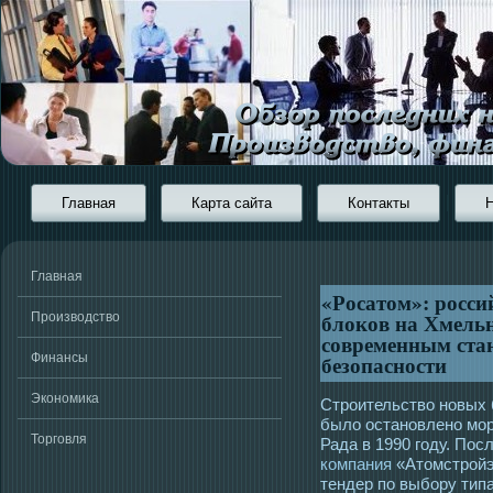
Главная
Карта сайта
Контакты
Главная
«Росатом»: росси
блоков на Хмель
Производство
современным ста
Финансы
безопасности
Экономика
Строительство новых 
было остановлено мор
Торговля
Рада в 1990 году. Пос
компания
«Атомстройэ
тендер по выбору типа