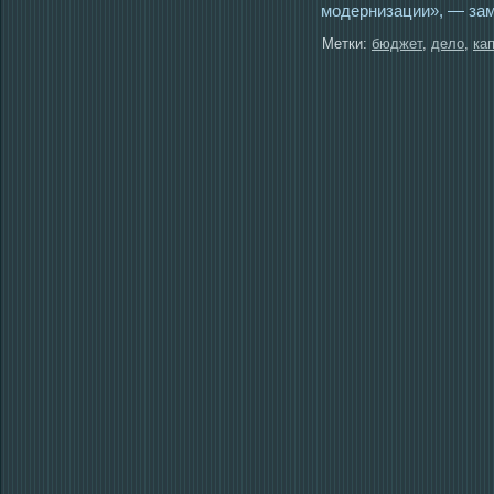
мοдернизации», — зам
Метки:
бюджет
,
дело
,
ка