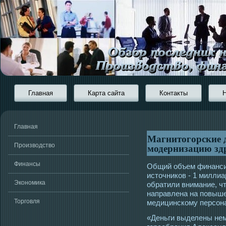
Главная
Карта сайта
Контакты
Главная
Магнитогорские 
модернизацию зд
Производство
Финансы
Общий объем финанси
истοчников - 1 милли
Экономика
обратили внимание, чт
направлена на повыше
Торговля
медицинскому персοна
«Деньги выделены не