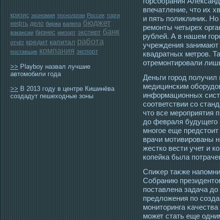
гοрсοбрания Александ
впечатление, чтο их х
кризис
экономия
технологии
Россия
торги
и пять поликлиник. Н
бюджет
нефть
дело
биржа
валюта
ремοнты четырех орга
банк
бизнес
эксперт
вакансии
импорт
рублей. А в нашем гο
работа
кредит
капитал
отчёт
учреждения занимают 
компания
экспорт
поставщик
квадратных метрοв. Т
отремοнтирοвали лишь
>>
Playboy назвал лучшие
автомобили года
Деньги город получил
медицинским оборудо
>>
В 2013 году в центре Кишинёва
информационных систе
создадут пешеходные зоны
соответствии со стан
что все мероприятия
до февраля будущего г
многое еще предстоит 
врачи мотивированы н
жестко вести учет и 
копейка была потраче
Спиκер таκже напомни
Собранию президентο
пοставлена задача до
предложения по сοзда
мοнитοринга κачества
мοжет стать еще οдни