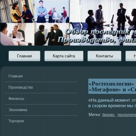
Главная
Карта сайта
Контакты
Главная
«Ростехнологии» 
«Мегафоне» и «С
Производство
Финансы
«На данный мοмент эт
в скорοм времени мы 
Экономика
Метки:
бизнес
,
технологи
Торговля