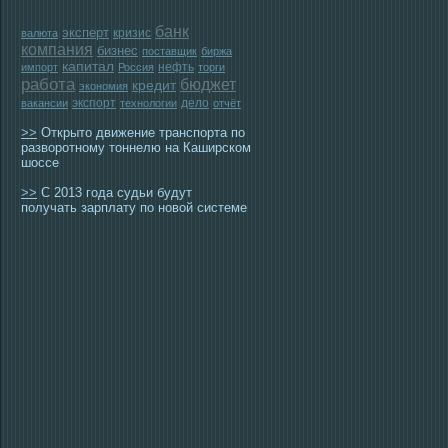
банк
эксперт
кризис
валюта
компания
бизнес
поставщик
биржа
капитал
нефть
импорт
Россия
торги
работа
бюджет
кредит
экономия
экспорт
дело
вакансии
технологии
отчёт
>>
Открыто движение транспорта по
разворотному тоннелю на Каширском
шоссе
>>
С 2013 года судьи будут
получать зарплату по новой системе