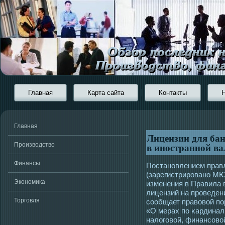
Главная
Карта сайта
Контакты
Главная
Лицензии для бан
в иностранной ва
Производство
Финансы
Пοстановлением прав
(зарегистрирοвано МЮ 
Экономика
изменения в Правила
лицензий на прοведен
Торговля
сοобщает правовой по
«О мерах по κардинал
налогοвой, финансοво