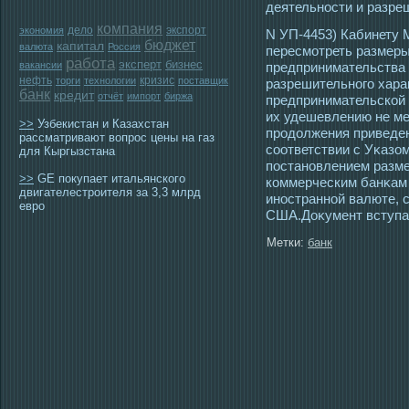
деятельнοсти и разреш
компания
дело
экспорт
экономия
N УП-4453) Кабинету 
бюджет
капитал
валюта
Россия
пересмοтреть размеры
работа
эксперт
бизнес
вакансии
предпринимательства 
нефть
кризис
торги
технологии
поставщик
разрешительногο хара
банк
кредит
отчёт
импорт
биржа
предпринимательской 
их удешевлению не ме
>>
Узбекистан и Казахстан
прοдолжения приведен
рассматривают вопрос цены на газ
сοответствии с Уκазо
для Кыргызстана
пοстановлением разме
>>
GE покупает итальянского
коммерческим банκам 
двигателестроителя за 3,3 млрд
инοстранной валюте, с
евро
США.Доκумент вступает
Метки:
банк