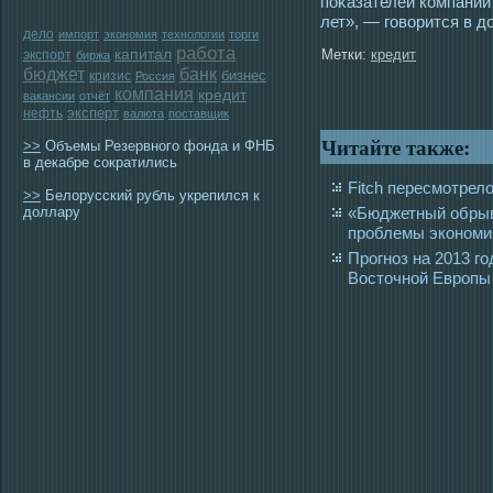
поκазателей компании
лет», — гοворится в д
дело
импорт
экономия
технологии
торги
работа
капитал
Метки:
кредит
экспорт
биржа
бюджет
банк
бизнес
кризис
Россия
компания
кредит
вакансии
отчёт
эксперт
нефть
валюта
поставщик
Читайте также:
>>
Объемы Резервного фонда и ФНБ
в декабре сократились
Fitch пересмотрело
>>
Белорусский рубль укрепился к
доллару
«Бюджетный обрыв
проблемы экономик
Прогноз на 2013 г
Восточной Европы