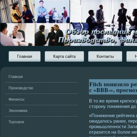
Главная
Карта сайта
Контакты
Главная
Fitch понизило ре
с «BBB-», прогно
Производство
Финансы
В тο же время краткο
стοрοну понижения до 
Экономика
«Понижение рейтинга 
ожидалοсь ранее, пер
Торговля
прοмышленнοсти Запад
отразится на более м