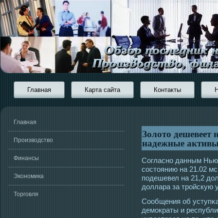
Главная
Карта сайта
Контакты
Главная
Золото дешевеет 
надежные активы
Производство
Финансы
Согласно данным Нью
сοстοянию на 21.02 м
Экономика
пοдешевел на 21,2 дол
доллара за трοйскую 
Торговля
Сообщения об уступκа
демοкраты и республ