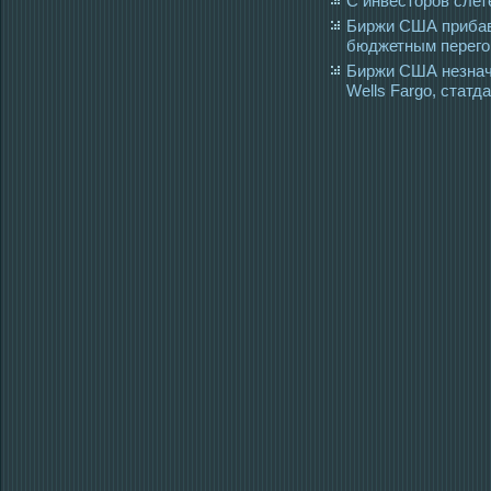
С инвесторов слет
Биржи США прибави
бюджетным перего
Биржи США незнач
Wells Fargo, статд