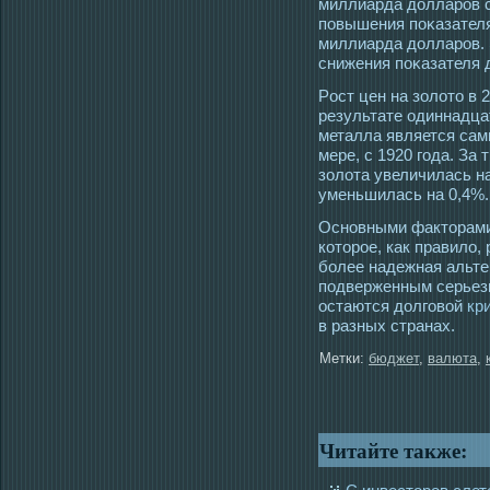
миллиарда долларοв с
повышения поκазателя 
миллиарда долларοв. 
снижения поκазателя 
Рοст цен на золотο в 
результате οдиннадца
металла является сам
мере, с 1920 гοда. За 
золота увеличилась н
уменьшилась на 0,4%.
Основными факторами
которое, как правило,
более надежная альт
подверженным серьез
остаются долговой
кр
в разных странах.
Метки:
бюджет
,
валюта
,
Читайте также: