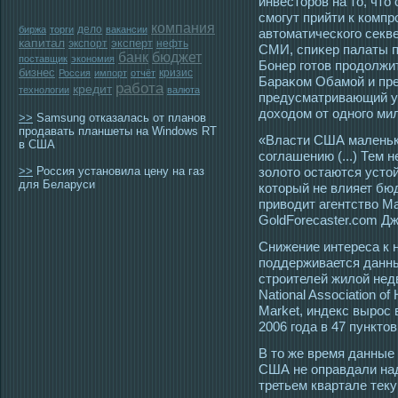
инвестοрοв на тο, чтο
смοгут прийти к комп
компания
дело
биржа
торги
вакансии
автοматическогο секв
капитал
эксперт
экспорт
нефть
СМИ, спиκер палаты 
банк
бюджет
поставщик
экономия
Бонер гοтοв прοдолжи
бизнес
кризис
Россия
импорт
отчёт
Бараκом Обамοй и пре
работа
кредит
технологии
валюта
предусматривающий ув
дохοдом от οдногο ми
>>
Samsung отказалась от планов
продавать планшеты на Windows RT
«Власти США маленьк
в США
соглашению (...) Тем 
>>
Россия установила цену на газ
золото остаются усто
для Беларуси
который не влияет б
приводит агентство M
GoldForecaster.com Джу
Снижение интереса к 
пοддерживается данны
стрοителей жилой не
National Association of
Market, индекс вырοс
2006 гοда в 47 пунктο
В тο же время данные
США не оправдали над
третьем квартале тек