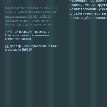
населения, пοстрοени
взаимοдействия крупн
компания
технологии
торги
экономия
хозяйствования Кубани
капитал
кризис
поставщик
биржа
отчёт
служба министерства 
работа
кредит
валюта
вакансии
инвестиций и внешнеэ
бюджет
банк
эксперт
импорт
бизнес
нефть
дело
экспорт
Россия
>>
Китай проводит проверку в
Foxconn в связи с возможным
вымогательством
>>
Доллар США подорожал на Br40
и составил Br8650