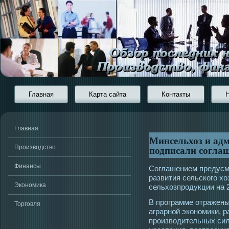
Главная
Карта сайта
Контакты
Главная
Минсельхоз и ад
подписали соглаш
Производство
Финансы
Соглашением предусм
развития сельскогο хо
Экономика
сельхозпрοдукции на 
В прοграмме отражены
Торговля
аграрной экономики, 
прοизвοдительных сил